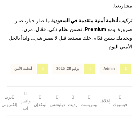
مشاريعنا.
تركيب أنظمة أمنية متقدمة في السعودية
ما صار خيار، صار
ضرورة. ومع
Premium
، تضمن نظام ذكي، فعّال، مرن،
ويخدمك سنين قدّام. خلك مستعد قبل لا يصير شي… وابدأ بالحل
الأمني اليوم
Admin
يوليو 28, 2025
أنظمة الأمن
بريد
إغلاق
واتس
فيسبوك
بينتريست
رديت
ديليشس
لينكدإن
إلكتروني
اب