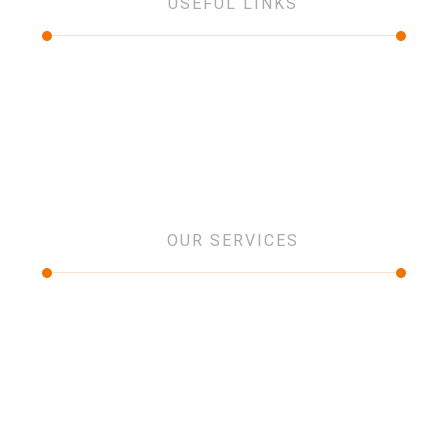
USEFUL LINKS
Services
About Us
Partners
Projects
Contact Us
OUR SERVICES
IT and networking
Low current Systems
Security Systems
Design and consultancy
Software Solution