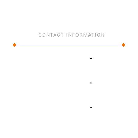
Network Infrastructure
CONTACT INFORMATION
Our places
click here
Phone
+966 59 419 9990
Email
info@premium.com.sa